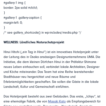
#gallery-1 img {
border: 2px solid #cfcfcf;
}
#gallery-1 .gallery-caption {
margin-left: 0;
}
/* see gallery_shortcode() in wp-includes/media.php */
WELLNESS: Ländliches Naturschutzprojekt
Hinui Hitohi („ein Tag in Hinui“) ist ein innovatives Hotelprojekt unter
der Leitung des in Osaka ansässigen Designunternehmens UMA. Die
Initiative, die dem kleinen Dörfchen Hinui in der Präfektur Shimane
neues Leben einhauchen soll, verbindet lokale Architekten, Designer
und Köche miteinander. Das Team hat eine Reihe leerstehender
Stadthäuser neu hergerichtet und neue Räume und
Erlebnismöglichkeiten geschaffen. Sie sollen die Gäste in die lokale
Landschaft, Kultur und Gemeinschaft einführen.
Das Hotelprojekt besteht aus zwei Gebäuden. Das erste, „Ichiyu“, ist
eine ehemalige Fabrik, die von
Masaki Kato
als Empfangsbereich für