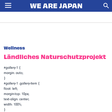
Wellness
Ländliches Naturschutzprojekt
#gallery-1 {
margin: auto;
}
#gallery-1 .gallery-item {
float: left;
margin-top: 10px;
text-align: center;
width: 100%;
}