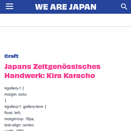
Craft
Japans Zeitgenössisches
Handwerk: Kira Karacho
#gallery-1 {
margin: auto;
}
#gallery-1 .gallery-item {
float: left;
margin-top: 10px;
text-align: center;