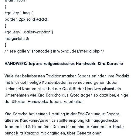
width: 100%;
}
#gallery-1 img {
border: 2px solid #cfcfcf;
}
#gallery-1 .gallery-caption {
margin-left: 0;
}
/* see gallery_shortcode() in wp-includes/media.php */
HANDWERK: Japans zeitgenössisches Handwerk: Kira Karacho
Viele der beliebtesten Traditionsmarken Japans erfinden ihre Produkt
mit Blick auf heutige Kundenbedürfnisse neu und gehen dabei
keinerlei Kompromisse bei der Qualität der Handwerkskunst ein.
Unternehmen wie Kira Karacho aus Kyoto tragen so dazu bei, einige
der ältesten Handwerke Japans zu erhalten.
Kira Karacho hat seinen Ursprung in der Edo-Zeit und ist Japans
ältestes Karakami-Atelier. Es stellte ursprünglich handgedruckte
Tapeten und Schiebetüren-Dekors für namhafte Kunden her. Heute
bringt Kira Karacho mit originalen, über Generationen