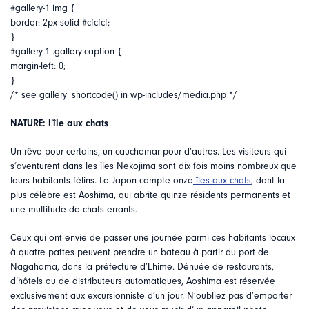
#gallery-1 img {
border: 2px solid #cfcfcf;
}
#gallery-1 .gallery-caption {
margin-left: 0;
}
/* see gallery_shortcode() in wp-includes/media.php */
NATURE: l’île aux chats
Un rêve pour certains, un cauchemar pour d’autres. Les visiteurs qui
s’aventurent dans les îles Nekojima sont dix fois moins nombreux que
leurs habitants félins. Le Japon compte onze
îles aux chats
, dont la
plus célèbre est Aoshima, qui abrite quinze résidents permanents et
une multitude de chats errants.
Ceux qui ont envie de passer une journée parmi ces habitants locaux
à quatre pattes peuvent prendre un bateau à partir du port de
Nagahama, dans la préfecture d’Ehime. Dénuée de restaurants,
d’hôtels ou de distributeurs automatiques, Aoshima est réservée
exclusivement aux excursionniste d’un jour. N’oubliez pas d’emporter