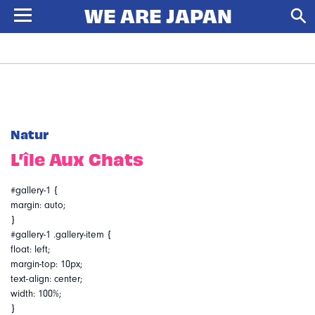
Natur
L’île Aux Chats
#gallery-1 {
margin: auto;
}
#gallery-1 .gallery-item {
float: left;
margin-top: 10px;
text-align: center;
width: 100%;
}