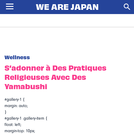
Wellness
S’adonner à Des Pratiques
Religieuses Avec Des
Yamabushi
#gallery-1 {
margin: auto;
}
#gallery-1 .gallery-item {
float: left;
margin-top: 10px;