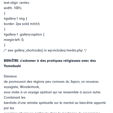
text-align: center;
width: 100%;
}
#gallery-1 img {
border: 2px solid #cfcfcf;
}
#gallery-1 .gallery-caption {
margin-left: 0;
}
/* see gallery_shortcode() in wp-includes/media.php */
BIEN-ÊTRE: s’adonner à des pratiques religieuses avec des
Yamabushi
Désireux
de promouvoir des régions peu connues du Japon, un nouveau
voyagiste, Wondertrunk,
vous invite à un voyage spirituel qui ne ressemble à aucun autre.
Combinant les
bienfaits d’une retraite spirituelle sur le mental au bien-être apporté
par les