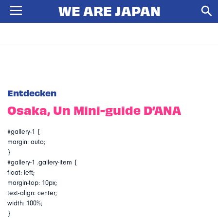
Entdecken
Osaka, Un Mini-guide D’ANA
#gallery-1 {
margin: auto;
}
#gallery-1 .gallery-item {
float: left;
margin-top: 10px;
text-align: center;
width: 100%;
}