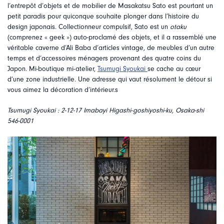
l’entrepôt d’objets et de mobilier de Masakatsu Sato est pourtant un
petit paradis pour quiconque souhaite plonger dans l’histoire du
design japonais. Collectionneur compulsif, Sato est un
otaku
(comprenez « geek ») auto-proclamé des objets, et il a rassemblé une
véritable caverne d’Ali Baba d’articles vintage, de meubles d’un autre
temps et d’accessoires ménagers provenant des quatre coins du
Japon. Mi-boutique mi-atelier,
Tsumugi Syoukai
se cache au cœur
d’une zone industrielle. Une adresse qui vaut résolument le détour si
vous aimez la décoration d’intérieur.s
Tsumugi Syoukai : 2-12-17 Imabayi Higashi-goshiyoshi-ku, Osaka-shi
546-0001