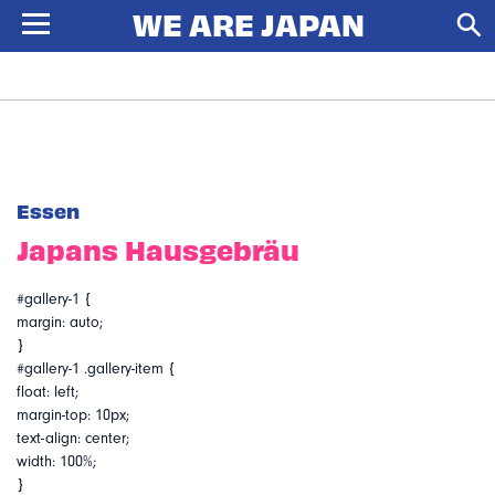
Essen
Japans Hausgebräu
#gallery-1 {
margin: auto;
}
#gallery-1 .gallery-item {
float: left;
margin-top: 10px;
text-align: center;
width: 100%;
}