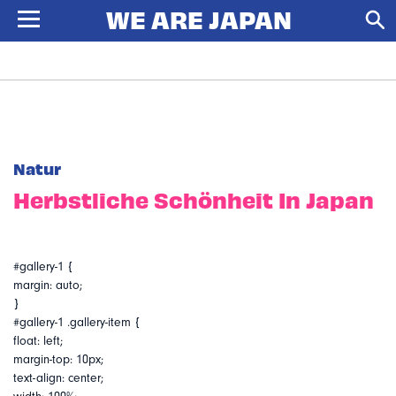
Natur
Herbstliche Schönheit In Japan
#gallery-1 {
margin: auto;
}
#gallery-1 .gallery-item {
float: left;
margin-top: 10px;
text-align: center;