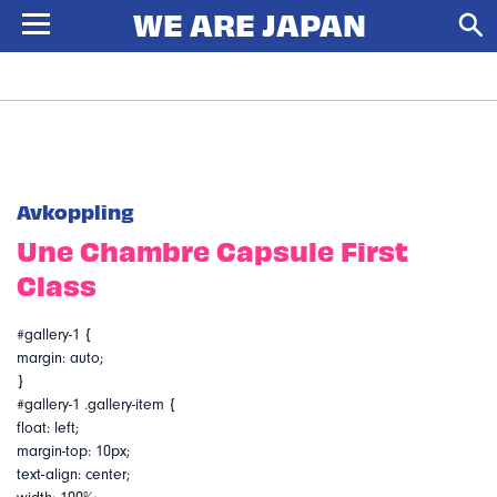
Avkoppling
Une Chambre Capsule First
Class
#gallery-1 {
margin: auto;
}
#gallery-1 .gallery-item {
float: left;
margin-top: 10px;
text-align: center;