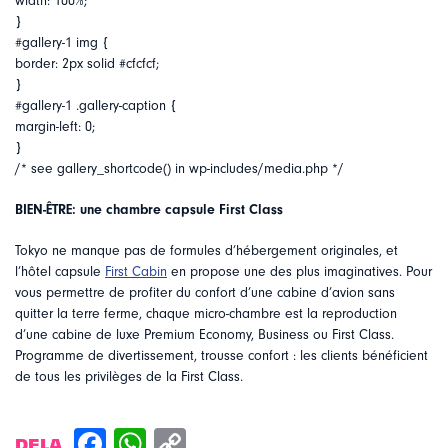
width: 100%;
}
#gallery-1 img {
border: 2px solid #cfcfcf;
}
#gallery-1 .gallery-caption {
margin-left: 0;
}
/* see gallery_shortcode() in wp-includes/media.php */
BIEN-ÊTRE: une chambre capsule First Class
Tokyo ne manque pas de formules d’hébergement originales, et
l’hôtel capsule
First Cabin
en propose une des plus imaginatives. Pour
vous permettre de profiter du confort d’une cabine d’avion sans
quitter la terre ferme, chaque micro-chambre est la reproduction
d’une cabine de luxe Premium Economy, Business ou First Class.
Programme de divertissement, trousse confort : les clients bénéficient
de tous les privilèges de la First Class.
DELA