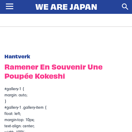
Hantverk
Ramener En Souvenir Une
Poupée Kokeshi
#gallery-1 {
margin: auto;
}
#gallery-1 .gallery-item {
float: left;
margin-top: 10px;
text-align: center;