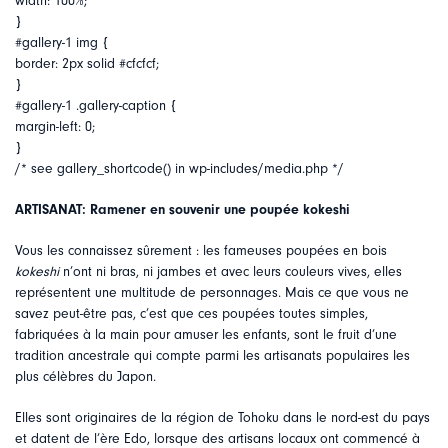
width: 100%;
}
#gallery-1 img {
border: 2px solid #cfcfcf;
}
#gallery-1 .gallery-caption {
margin-left: 0;
}
/* see gallery_shortcode() in wp-includes/media.php */
ARTISANAT: Ramener en souvenir une poupée kokeshi
Vous les connaissez sûrement : les fameuses poupées en bois
kokeshi
n’ont ni bras, ni jambes et avec leurs couleurs vives, elles
représentent une multitude de personnages. Mais ce que vous ne
savez peut-être pas, c’est que ces poupées toutes simples,
fabriquées à la main pour amuser les enfants, sont le fruit d’une
tradition ancestrale qui compte parmi les artisanats populaires les
plus célèbres du Japon.
Elles sont originaires de la région de Tohoku dans le nord-est du pays
et datent de l’ère Edo, lorsque des artisans locaux ont commencé à