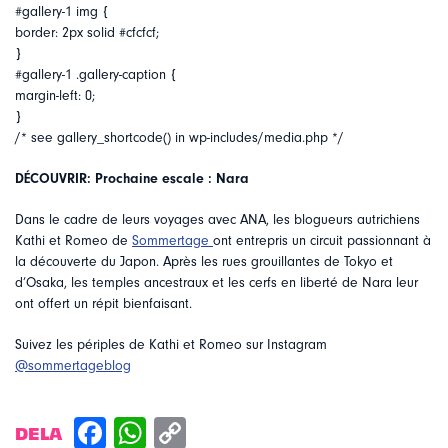
#gallery-1 img {
border: 2px solid #cfcfcf;
}
#gallery-1 .gallery-caption {
margin-left: 0;
}
/* see gallery_shortcode() in wp-includes/media.php */
DÉCOUVRIR: Prochaine escale : Nara
Dans le cadre de leurs voyages avec ANA, les blogueurs autrichiens
Kathi et Romeo de
Sommertage
ont entrepris un circuit passionnant à
la découverte du Japon. Après les rues grouillantes de Tokyo et
d’Osaka, les temples ancestraux et les cerfs en liberté de Nara leur
ont offert un répit bienfaisant.
Suivez les périples de Kathi et Romeo sur Instagram
@sommertageblog
DELA