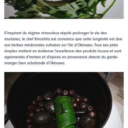
S’inspirant du régime miraculeux réputé prolonger la vie des
insulaires, le chef Kinoshita est convaincu que cette longévité est due
aux herbes médicinales cultivées sur l’île d’Okinawa. Tous ses plats
simples mettent en évidence l’excellence des produits locaux et sont
agrémentés d’herbes et d’épices en provenance directe du garde-
manger bien achalandé d’Okinawa.