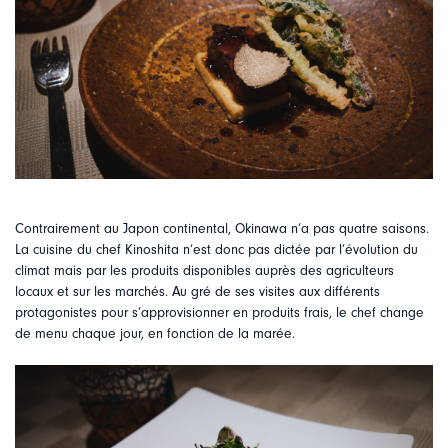
Contrairement au Japon continental, Okinawa n’a pas quatre saisons.
La cuisine du chef Kinoshita n’est donc pas dictée par l’évolution du
climat mais par les produits disponibles auprès des agriculteurs
locaux et sur les marchés. Au gré de ses visites aux différents
protagonistes pour s’approvisionner en produits frais, le chef change
de menu chaque jour, en fonction de la marée.