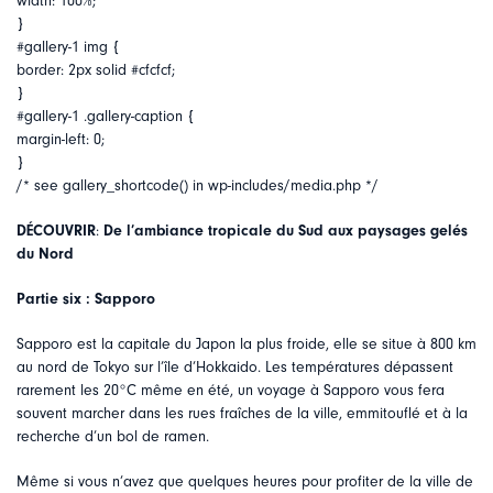
width: 100%;
}
#gallery-1 img {
border: 2px solid #cfcfcf;
}
#gallery-1 .gallery-caption {
margin-left: 0;
}
/* see gallery_shortcode() in wp-includes/media.php */
DÉCOUVRIR
:
De l’ambiance tropicale du Sud aux paysages gelés
du Nord
Partie six : Sapporo
Sapporo est la capitale du Japon la plus froide, elle se situe à 800 km
au nord de Tokyo sur l’île d’Hokkaido. Les températures dépassent
rarement les 20°C même en été, un voyage à Sapporo vous fera
souvent marcher dans les rues fraîches de la ville, emmitouflé et à la
recherche d’un bol de ramen.
Même si vous n’avez que quelques heures pour profiter de la ville de