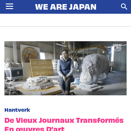
Hantverk
De Vieux Journaux Transformés
En œuvres D’art