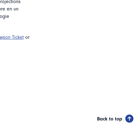
rojections
ure en un
logie
wson Ticket
or
Back to top