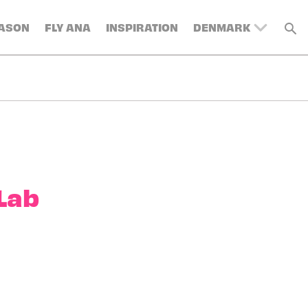
EASON
FLY ANA
INSPIRATION
DENMARK
UNITED KINGDOM
BELGIUM
SWITZERLAND
FRANCE
GERMANY
AUSTRIA
SPAIN
Lab
ITALY
SWEDEN
TURKEY