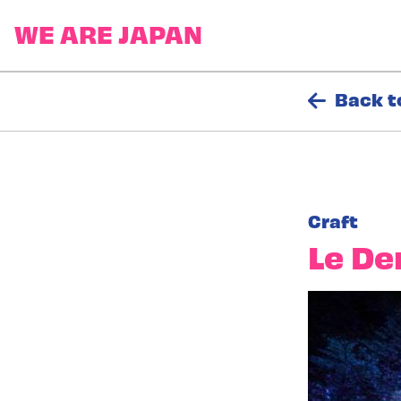
Back t
Craft
Le De