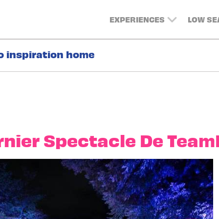
EXPERIENCES
LOW S
o inspiration home
rnier Spectacle De Team