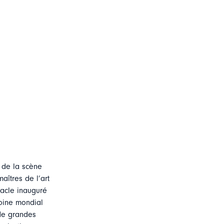
 de la scène
aîtres de l’art
tacle inauguré
moine mondial
de grandes