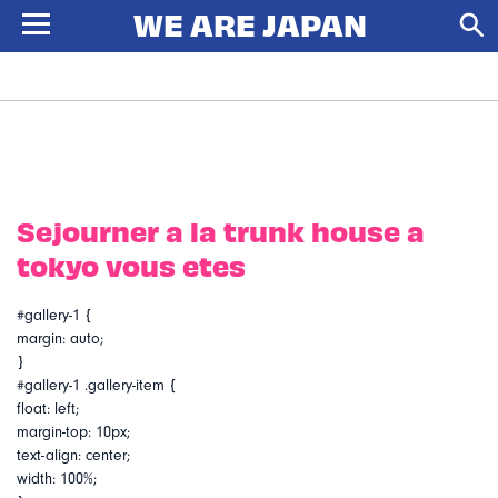
Sejourner a la trunk house a
tokyo vous etes
#gallery-1 {
margin: auto;
}
#gallery-1 .gallery-item {
float: left;
margin-top: 10px;
text-align: center;
width: 100%;