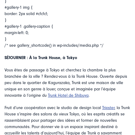
}
#gallery-1 img {
border: 2px solid #cfcfcf;
}
#gallery-1 .gallery-caption {
margin-left: 0;
}
/* see gallery_shortcode() in wp-includes/media.php */
SÉJOURNER : À la Trunk House, à Tokyo
Vous êtes de passage à Tokyo et cherchez la chambre la plus
branchée de la ville ? Rendez-vous à la Trunk House. Ouverte depuis
peu dans le quartier de Kagurazaka, Trunk est une maison de ville
unique en son genre à louer, conçue et imaginée par l’équipe
innovante à l’origine du
Trunk Hotel de Shibuya
.
Fruit d’une coopération avec le studio de design local
Tripster
, la Trunk
House s’inspire des salons du vieux Tokyo, où les esprits créatifs se
rassemblaient pour partager des idées et former de nouvelles
communautés. Pour donner vie à un espace inspirant destiné à
accueillir les talents d’aujourd’hui, l’équipe de Trunk a savamment