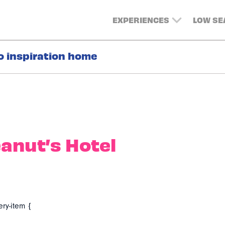
EXPERIENCES
LOW S
o inspiration home
anut’s Hotel
ery-item {