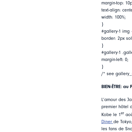
margin-top: 10p
text-align: cent
width: 100%;
}
#gallery-1 img 
border: 2px soli
}
#gallery-1 .gall
margin-left: 0;
}
/* see gallery
BIEN-ÊTRE: au 
L’amour des Ja
premier hôtel 
er
Kobe le 1
aoû
Diner
de Tokyo,
les fans de Sn