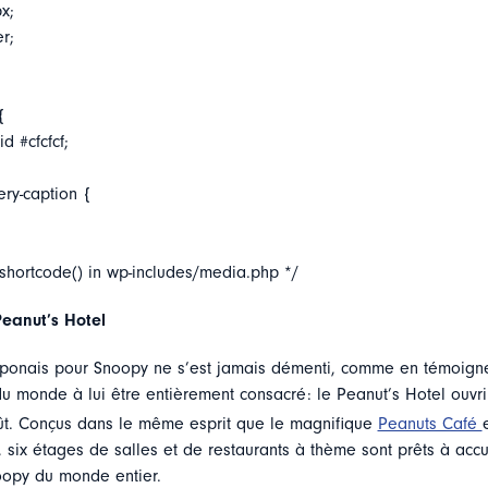
x;
er;
{
d #cfcfcf;
ery-caption {
_shortcode() in wp-includes/media.php */
Peanut’s Hotel
ponais pour Snoopy ne s’est jamais démenti, comme en témoigne
du monde à lui être entièrement consacré: le Peanut’s Hotel ouvri
t. Conçus dans le même esprit que le magnifique
Peanuts Café
 six étages de salles et de restaurants à thème sont prêts à accuei
oopy du monde entier.