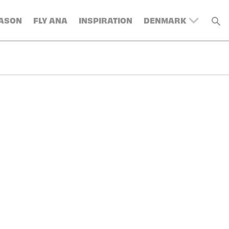
EASON
FLY ANA
INSPIRATION
DENMARK
UNITED KINGDOM
BELGIUM
SWITZERLAND
FRANCE
GERMANY
AUSTRIA
SPAIN
ITALY
SWEDEN
TURKEY