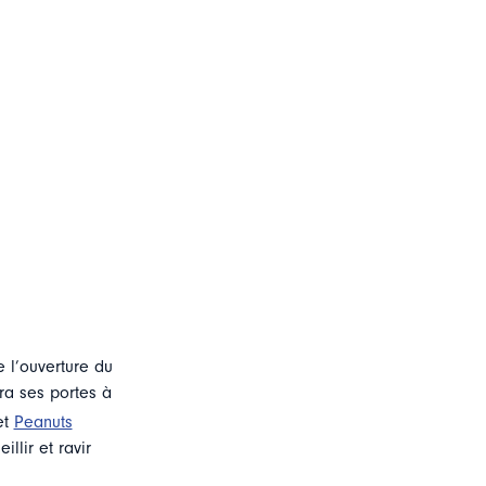
 l’ouverture du
ra ses portes à
et
Peanuts
llir et ravir