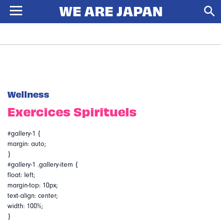
Wellness
Exercices Spirituels
#gallery-1 {
margin: auto;
}
#gallery-1 .gallery-item {
float: left;
margin-top: 10px;
text-align: center;
width: 100%;
}