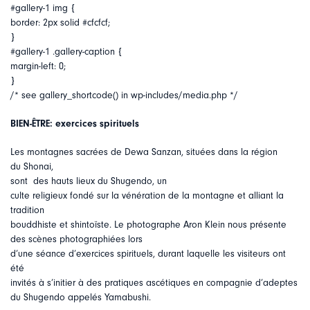
#gallery-1 img {
border: 2px solid #cfcfcf;
}
#gallery-1 .gallery-caption {
margin-left: 0;
}
/* see gallery_shortcode() in wp-includes/media.php */
BIEN-ÊTRE: exercices spirituels
Les montagnes sacrées de Dewa Sanzan, situées dans la région
du Shonai,
sont des hauts lieux du Shugendo, un
culte religieux fondé sur la vénération de la montagne et alliant la
tradition
bouddhiste et shintoïste. Le photographe Aron Klein nous présente
des scènes photographiées lors
d’une séance d’exercices spirituels, durant laquelle les visiteurs ont
été
invités à s’initier à des pratiques ascétiques en compagnie d’adeptes
du Shugendo appelés Yamabushi.