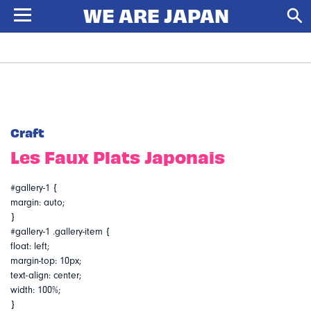
Craft
Les Faux Plats Japonais
#gallery-1 {
margin: auto;
}
#gallery-1 .gallery-item {
float: left;
margin-top: 10px;
text-align: center;
width: 100%;
}