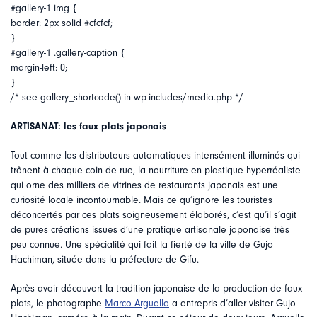
#gallery-1 img {
border: 2px solid #cfcfcf;
}
#gallery-1 .gallery-caption {
margin-left: 0;
}
/* see gallery_shortcode() in wp-includes/media.php */
ARTISANAT: les faux plats japonais
Tout comme les distributeurs automatiques intensément illuminés qui
trônent à chaque coin de rue, la nourriture en plastique hyperréaliste
qui orne des milliers de vitrines de restaurants japonais est une
curiosité locale incontournable. Mais ce qu’ignore les touristes
déconcertés par ces plats soigneusement élaborés, c’est qu’il s’agit
de pures créations issues d’une pratique artisanale japonaise très
peu connue. Une spécialité qui fait la fierté de la ville de Gujo
Hachiman, située dans la préfecture de Gifu.
Après avoir découvert la tradition japonaise de la production de faux
plats, le photographe
Marco Arguello
a entrepris d’aller visiter Gujo