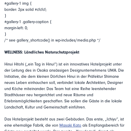
#gallery-1 img {
border: 2px solid #cfcfcf;
}
#gallery-1 .gallery-caption {
margin-left: 0;
}
/* see gallery_shortcode() in wp-includes/media.php */
WELLNESS: Ländliches Naturschutzprojekt
Hinui Hitohi („ein Tag in Hinui“) ist ein innovatives Hotelprojekt unter
der Leitung des in Osaka ansässigen Designunternehmens UMA. Die
Initiative, die dem kleinen Dörfchen Hinui in der Präfektur Shimane
neues Leben einhauchen soll, verbindet lokale Architekten, Designer
und Köche miteinander. Das Team hat eine Reihe leerstehender
Stadthäuser neu hergerichtet und neue Räume und
Erlebnismöglichkeiten geschaffen. Sie sollen die Gäste in die lokale
Landschaft, Kultur und Gemeinschaft einführen.
Das Hotelprojekt besteht aus zwei Gebäuden. Das erste, „Ichiyu“, ist
eine ehemalige Fabrik, die von
Masaki Kato
als Empfangsbereich für