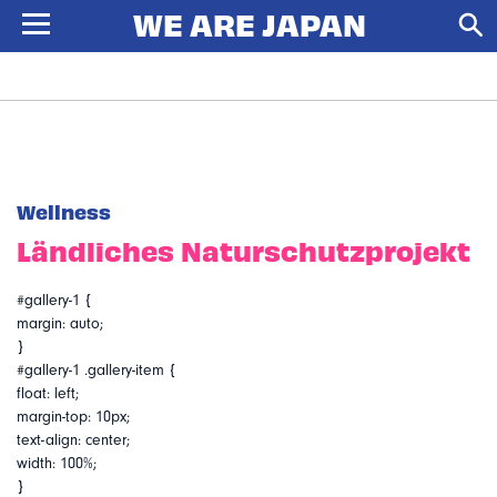
Wellness
Ländliches Naturschutzprojekt
#gallery-1 {
margin: auto;
}
#gallery-1 .gallery-item {
float: left;
margin-top: 10px;
text-align: center;
width: 100%;
}