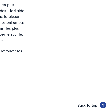
s en plus
oides. Hokkaido
s, la plupart
 restent en bas
s, les plus
r le souffle,
rgs…
 retrouver les
Back to top