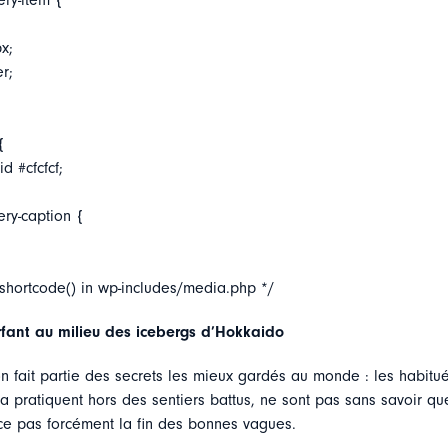
ery-item {
x;
er;
{
d #cfcfcf;
ery-caption {
_shortcode() in wp-includes/media.php */
fant au milieu des icebergs d’Hokkaido
n fait partie des secrets les mieux gardés au monde : les habitu
 la pratiquent hors des sentiers battus, ne sont pas sans savoir qu
nce pas forcément la fin des bonnes vagues.