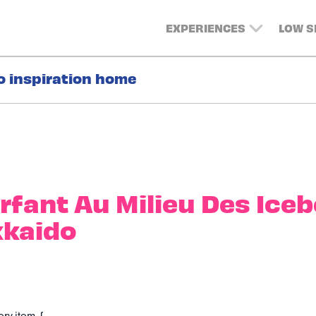
EXPERIENCES
LOW 
o inspiration home
rfant Au Milieu Des Ice
kkaido