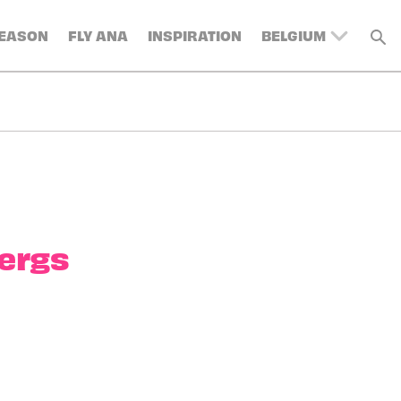
SEASON
FLY ANA
INSPIRATION
BELGIUM
UNITED KINGDOM
SWITZERLAND
DENMARK
FRANCE
GERMANY
AUSTRIA
SPAIN
bergs
ITALY
SWEDEN
TURKEY