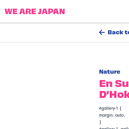
Back t
Nature
En Su
D’Ho
#gallery-1 {
margin: auto;
}