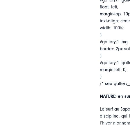
#gallery-1 .gall
float: left;
margin-top: 10p
text-align: cent
width: 100%;
}
#gallery-1 img 
border: 2px soli
}
#gallery-1 .gall
margin-left: 0;
}
/* see gallery
NATURE: en sur
Le surf au Japo
discipline, qui
l’hiver n’anno