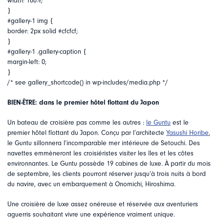
width: 100%;
}
#gallery-1 img {
border: 2px solid #cfcfcf;
}
#gallery-1 .gallery-caption {
margin-left: 0;
}
/* see gallery_shortcode() in wp-includes/media.php */
BIEN-ÊTRE: dans le premier hôtel flottant du Japon
Un bateau de croisière pas comme les autres :
le Guntu
est le
premier hôtel flottant du Japon. Conçu par l’architecte
Yasushi Horibe
,
le Guntu sillonnera l’incomparable mer intérieure de Setouchi. Des
navettes emmèneront les croisiéristes visiter les îles et les côtes
environnantes. Le Guntu possède 19 cabines de luxe. À partir du mois
de septembre, les clients pourront réserver jusqu’à trois nuits à bord
du navire, avec un embarquement à Onomichi, Hiroshima.
Une croisière de luxe assez onéreuse et réservée aux aventuriers
aguerris souhaitant vivre une expérience vraiment unique.