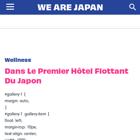
Wellness
Dans Le Premier Hôtel Flottant
Du Japon
#gallery-1 {
margin: auto;
}
#gallery-1 .gallery-item {
float: left;
margin-top: 10px;
text-align: center;