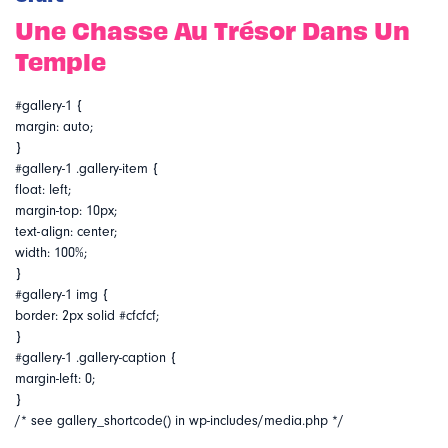
Une Chasse Au Trésor Dans Un
Temple
#gallery-1 {
margin: auto;
}
#gallery-1 .gallery-item {
float: left;
margin-top: 10px;
text-align: center;
width: 100%;
}
#gallery-1 img {
border: 2px solid #cfcfcf;
}
#gallery-1 .gallery-caption {
margin-left: 0;
}
/* see gallery_shortcode() in wp-includes/media.php */